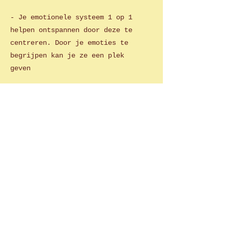
- Je emotionele systeem 1 op 1
helpen ontspannen door deze te
centreren. Door je emoties te
begrijpen kan je ze een plek
geven
- Inclusief aftercare Whatsapp
chat contact
Elke individuele sessie